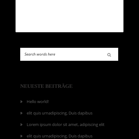
magna justo, lacinia eget consectetur sed,
convallis at tellus. Proin eget tortor risus.
NEUESTE BEITRÄGE
Hello world!
elit quis urnadipiscing, Duis dapibus
Lorem ipsum dolor sit amet, adipiscing elit
elit quis urnadipiscing, Duis dapibus