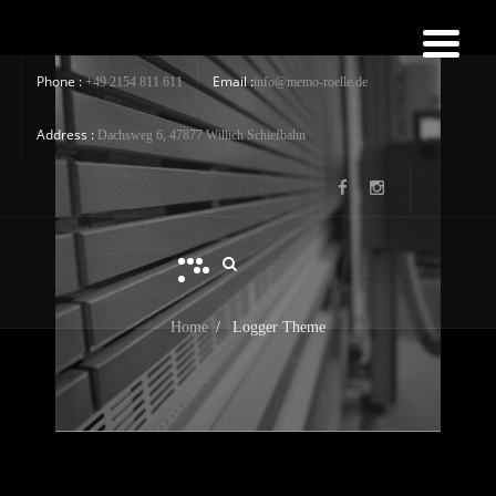
Phone :
Email :
+49 2154 811 611
info@memo-roelle.de
Address :
Dachsweg 6, 47877 Willich Schiefbahn
Home
/
Logger Theme