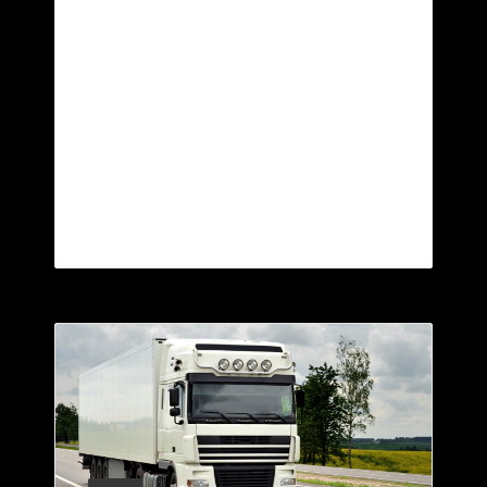
ultrices posuere cubilia Curae; Donec velit
neque, auctor sit amet aliquam vel, ullamcorper
sit amet ligula. Proin eget tortor risus. Praesent
sapien massa, convallis a pellentesque nec,
egestas non nisi. Nulla porttitor accumsan
tincidunt. Curabitur arcu erat, accumsan id
imperdiet et, porttitor at sem. Curabitur non
nulla sit amet nisl tempus convallis quis ac
lectus.