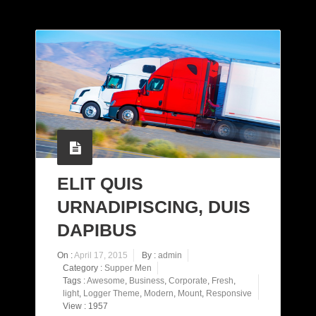
ELIT QUIS
URNADIPISCING, DUIS
DAPIBUS
On :
April 17, 2015
By :
admin
Category :
Supper Men
Tags :
Awesome
,
Business
,
Corporate
,
Fresh
,
light
,
Logger Theme
,
Modern
,
Mount
,
Responsive
View : 1957