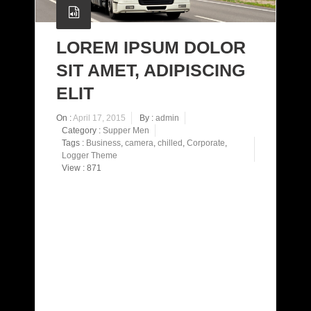
LOREM IPSUM DOLOR
SIT AMET, ADIPISCING
ELIT
On :
April 17, 2015
By :
admin
Category :
Supper Men
Tags :
Business
,
camera
,
chilled
,
Corporate
,
Logger Theme
View : 871
Pellentesque in ipsum id orci porta dapibus.
Curabitur arcu erat, accumsan id imperdiet et,
porttitor at sem. Nulla porttitor accumsan
tincidunt. Sed porttitor lectus nibh. Curabitur
aliquet quam id dui posuere blandit. Curabitur
arcu erat, accumsan id imperdiet et, porttitor at
sem. Lorem ipsum dolor sit amet, consectetur
adipiscing elit. Proin eget tortor risus. Vivamus